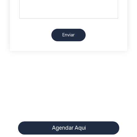
Transforme o sorriso dos sonhos
em realidade!
Os mais modernos tratamentos
odontológicos a seu alcance
(84) 3202-2954
Agendar Aqui