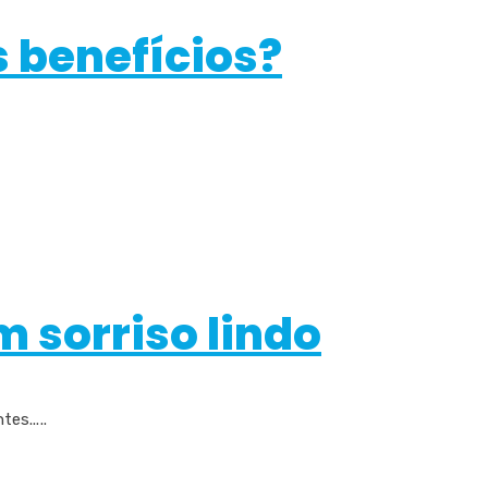
s benefícios?
 sorriso lindo
s.....