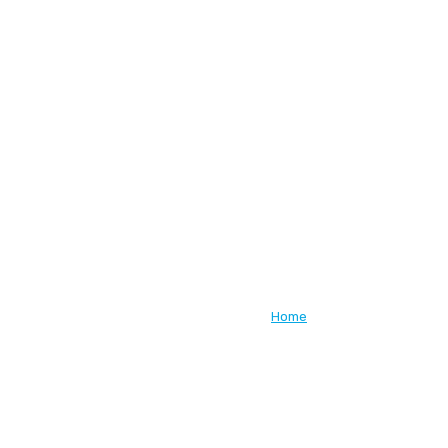
Blog Dental Harmony
Home
Blog Dental Harmony