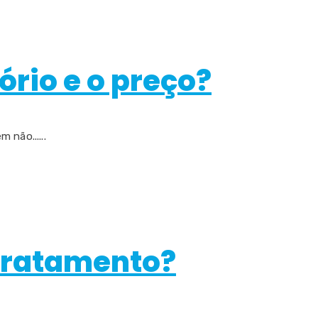
ório e o preço?
não......
 tratamento?