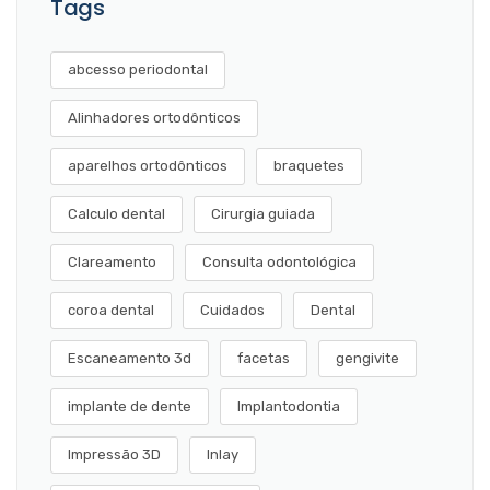
Tags
abcesso periodontal
Alinhadores ortodônticos
aparelhos ortodônticos
braquetes
Calculo dental
Cirurgia guiada
Clareamento
Consulta odontológica
coroa dental
Cuidados
Dental
Escaneamento 3d
facetas
gengivite
implante de dente
Implantodontia
Impressão 3D
Inlay