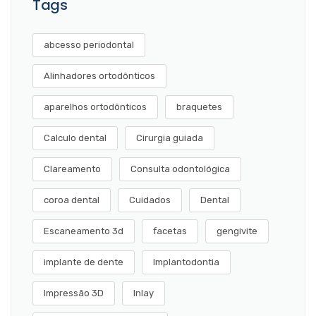
Tags
abcesso periodontal
Alinhadores ortodônticos
aparelhos ortodônticos
braquetes
Calculo dental
Cirurgia guiada
Clareamento
Consulta odontológica
coroa dental
Cuidados
Dental
Escaneamento 3d
facetas
gengivite
implante de dente
Implantodontia
Impressão 3D
Inlay