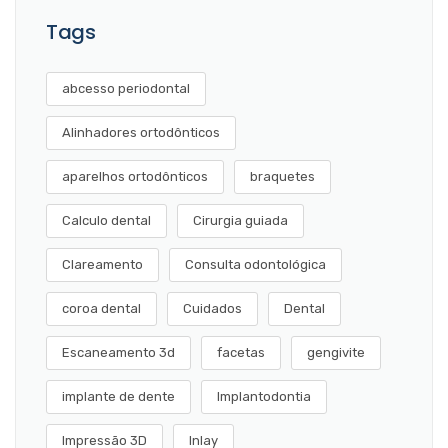
Tags
abcesso periodontal
Alinhadores ortodônticos
aparelhos ortodônticos
braquetes
Calculo dental
Cirurgia guiada
Clareamento
Consulta odontológica
coroa dental
Cuidados
Dental
Escaneamento 3d
facetas
gengivite
implante de dente
Implantodontia
Impressão 3D
Inlay