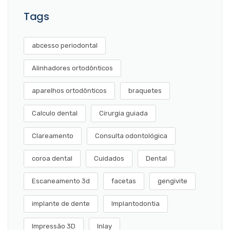
Tags
abcesso periodontal
Alinhadores ortodônticos
aparelhos ortodônticos
braquetes
Calculo dental
Cirurgia guiada
Clareamento
Consulta odontológica
coroa dental
Cuidados
Dental
Escaneamento 3d
facetas
gengivite
implante de dente
Implantodontia
Impressão 3D
Inlay