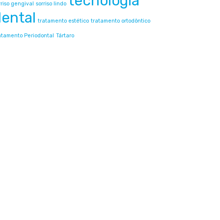
tecnologia
rriso gengival
sorriso lindo
dental
tratamento estético
tratamento ortodôntico
atamento Periodontal
Tártaro