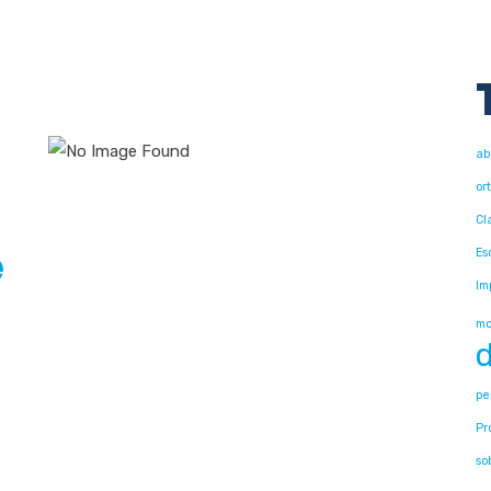
ab
or
Cl
é
Es
Im
mo
d
pe
Pr
so