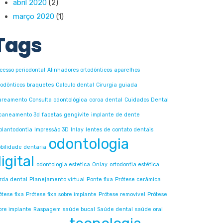
abril 2020
(2)
março 2020
(1)
Tags
cesso periodontal
Alinhadores ortodônticos
aparelhos
todônticos
braquetes
Calculo dental
Cirurgia guiada
areamento
Consulta odontológica
coroa dental
Cuidados
Dental
caneamento 3d
facetas
gengivite
implante de dente
plantodontia
Impressão 3D
Inlay
lentes de contato dentais
odontologia
bilidade dentaria
igital
odontologia estetica
Onlay
ortodontia estética
rda dental
Planejamento virtual
Ponte fixa
Prótese cerâmica
ótese fixa
Prótese fixa sobre implante
Prótese removivel
Prótese
bre implante
Raspagem
saúde bucal
Saúde dental
saúde oral