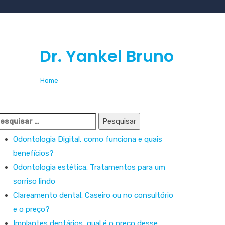
ts by
Dr. Yankel Bruno
Home
Articles posted by Dr. Yankel Bruno
esquisar
r:
Odontologia Digital, como funciona e quais
benefícios?
Odontologia estética. Tratamentos para um
sorriso lindo
Clareamento dental. Caseiro ou no consultório
e o preço?
Implantes dentários, qual é o preço desse